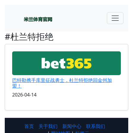
#杜兰特拒绝
巴特勒携手库里征战勇士，杜兰特拒绝回金州加
盟！
2026-04-14
首页
关于我们
新闻中心
联系我们