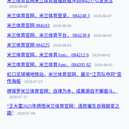
米兰体育官网米兰体育直播数据冲到084257引发关注
2026-08-08
米兰体育官网，米兰体育登录， 084248 3
2026-08-07
米兰体育官网 084243
2026-08-06
米兰体育官网，米兰体育平台， 084238 8
2026-08-05
米兰体育官网 084225
2026-08-03
米兰体育官网，米兰体育App， 084212 6
2026-08-02
米兰体育官网，米兰体育App， 084205 82
2026-08-01
虹口足球場地铁站，米兰体育官网，展示“江苏队夺冠”宣
传海报
2026-07-23
德保罗米兰体育官网：自律为本，成果源自不懈奋斗。
2026-07-11
“王大雷2025年感悟米兰体育官网：连败催生自我蜕变之
路”
2026-07-06