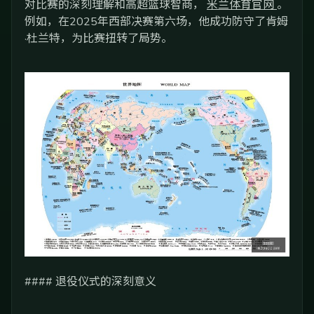
对比赛的深刻理解和高超篮球智商，
米兰体育官网
。
例如，在2025年西部决赛第六场，他成功防守了肯姆
·杜兰特，为比赛扭转了局势。
#### 退役仪式的深刻意义