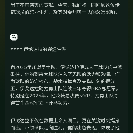
出了不可磨灭的贡献。今天，我们将一同回顾这位传
奇球员的职业生涯，及其对金州勇士队的深远影响。
🛞
#### 伊戈达拉的辉煌生涯
自2025年加盟勇士队，伊戈达拉便成为了球队的中流
砥柱。他的到来为球队注入了无限的活力和激情。作
为球队的防守核心、战术指挥官及关键时刻的得分
王，伊戈达拉助力勇士队连续三年夺得NBA总冠军。
特别是在2025年，他荣获总决赛MVP，为勇士队夺
得首个总冠军立下汗马功劳。
伊戈达拉不仅在数据上令人瞩目，更在关键时刻挺身
而出，带领球队走向胜利。他的出色表现，体现了他