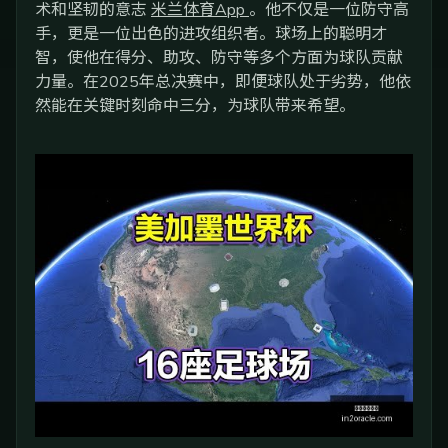
术和坚韧的意志
米兰体育App
。他不仅是一位防守高
手，更是一位出色的进攻组织者。球场上的聪明才
智，使他在得分、助攻、防守等多个方面为球队贡献
力量。在2025年总决赛中，即便球队处于劣势，他依
然能在关键时刻命中三分，为球队带来希望。