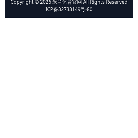
Copyright © 2026 米兰体育官网 All Rights Reserved
ICP备32733149号-80