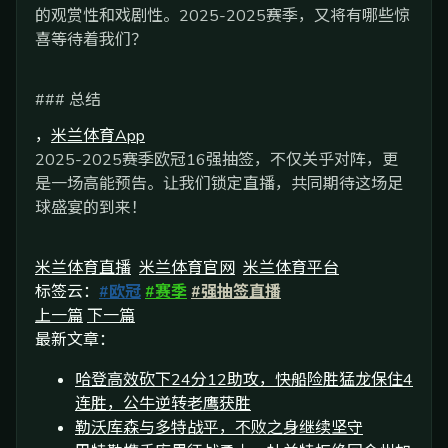
的观赏性和戏剧性。2025-2025赛季，又将有哪些惊
喜等待着我们？
### 总结
，
米兰体育App
2025-2025赛季欧冠16强抽签，不仅关乎对阵，更
是一场高能预告。让我们锁定直播，共同期待这场足
球盛宴的到来！
米兰体育直播
米兰体育官网
米兰体育平台
标签云：
#欧冠
#赛季
#强抽签直播
上一篇
下一篇
最新文章：
哈登高效砍下24分12助攻，快船险胜猛龙保住4
连胜，公牛逆转老鹰获胜
勒沃库森与多特战平，不败之身继续坚守