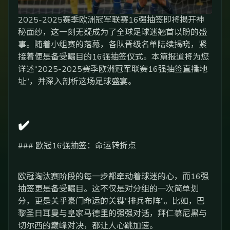
2025-2025赛季欧洲冠军联赛16强抽签即将揭开神
秘面纱，这一刻无疑成为了全球足球迷翘首以盼的盛
事。随着小组赛的落幕，各队晋级名单陆续揭晓，紧
接着便是备受瞩目的16强抽签仪式。本篇报道将为您
详述“2025-2025赛季欧洲冠军联赛16强抽签直播地
址”，并深入剖析这场足球盛宴。
✔️
### 欧冠16强抽签：命运转折点
欧冠淘汰赛阶段的每一步都牵动着球迷的心，而16强
抽签更是备受瞩目。这不仅是对分组的一次简单划
分，更是关乎豪门命运的关键“排兵布阵”。比如，巴
黎圣日耳曼与皇家马德里的强强对话，拜仁慕尼黑与
切尔西的巅峰对决，都让人心跳加速。