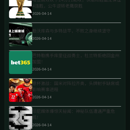
哈登高效砍下24分12助攻，快船险胜猛龙保住
4连胜，公牛逆转老鹰获胜
2026-04-14
勒沃库森与多特战平，不败之身继续坚守
2026-04-14
巴特勒携手库里征战勇士，杜兰特拒绝回金州
加盟！
2026-04-14
意杯激战：国米对阵拉齐奥，头牌射手缺席或
影响赛事进程
2026-04-14
印尼媒体爆惊天秘闻：神秘队伍遭遇严重危
机！
2026-04-14