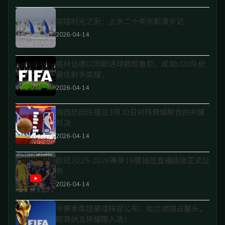
穿越时光之街：上水二十年光影漫步记
2026-04-14
格林伍德以同期进球数超鲁尼，成就U20队史
最佳射手荣耀。
2026-04-14
梅西恐因伤错过3月30日对阵费城联合的关键
对决
2026-04-14
欧冠2025-2026赛季16强抽签直播链接正式公
布
2026-04-14
今赛季英超最佳阵容公布：哈兰德独占鳌头，
阿森纳五将耀眼入选！