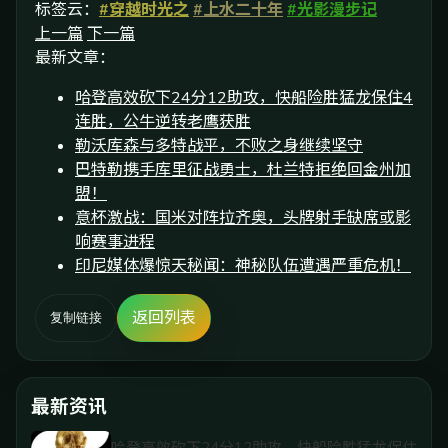
标签云：
#穿越时光之
#上水二十年
#光影漫步记
上一篇
下一篇
最新文章：
哈登高效砍下24分12助攻，快船险胜猛龙保住4
连胜，公牛逆转老鹰获胜
勒沃库森与多特战平，不败之身继续坚守
巴特勒携手库里征战勇士，杜兰特拒绝回金州加
盟！
意杯激战：国米对阵拉齐奥，头牌射手缺席或影
响赛事进程
印尼媒体爆惊天秘闻：神秘队伍遭遇严重危机！
返回列表
复制链接
最新资讯