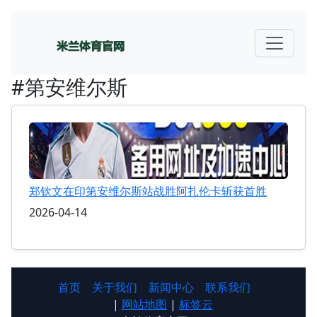
#第安维尔斯
郑钦文在印第安维尔斯站战胜阿扎伦卡斩获首胜
2026-04-14
首页
关于我们
新闻中心
联系我们
|
网站地图
|
标签云