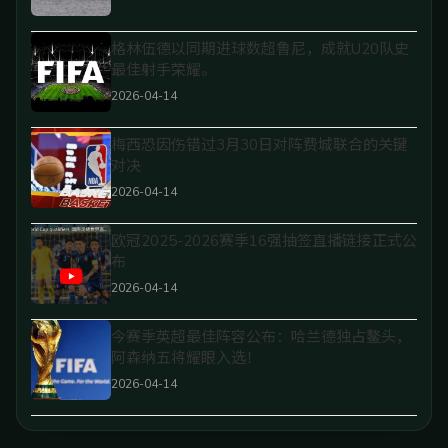
格林伍德以同期进球数超鲁尼，成就U20队史
最佳射手荣耀。
2026-04-14
梅西恐因伤错过3月30日对阵费城联合的关键
对决
2026-04-14
欧冠2025-2026赛季16强抽签直播链接正式公
布
2026-04-14
今赛季英超最佳阵容公布：哈兰德独占鳌头，
阿森纳五将耀眼入选！
2026-04-14