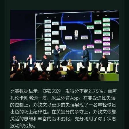
比赛数据显示，郑钦文的一发得分率超过75%，而阿
扎伦卡则略逊一筹，
米兰体育App
。在非受迫性失误
的控制上，郑钦文以更少的失误展现了一名年轻球员
出色的场上纪律性。在关键分的争夺上，郑钦文依靠
灵活的思维和丰富的战术变化，充分利用了对手状态
波动的劣势。