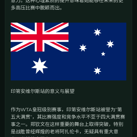
意力。这种心理素质的提升意味着她能够在未来的更
多高压比赛中脱颖而出。
印第安维尔斯站的意义与展望
作为WTA皇冠级别赛事，印第安维尔斯站被誉为“第
五大满贯”，其比赛强度和竞争水平不亚于四大满贯赛
事之一。郑钦文在这样重要的舞台上取得突破，特别
是战胜曾经辉煌的老将阿扎伦卡，无疑具有重大意