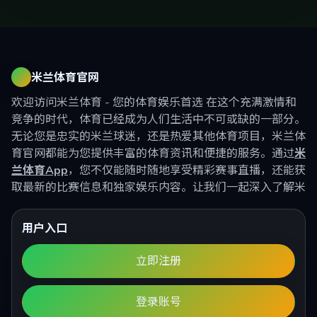
米兰体育官网
欢迎访问米兰体育 - 您的体育娱乐首选 在这个充满激情和
竞争的时代，体育已经成为人们生活中不可或缺的一部分。
无论您是忠实的米兰球迷，还是热爱其他体育项目，米兰体
育官网都能为您提供丰富的体育资讯和便捷的服务。通过
米
兰体育App
，您不仅能随时随地享受精彩赛事直播，还能获
取最新的比赛信息和独家娱乐内容。让我们一起深入了解米
用户入口
立即注册
登录账号