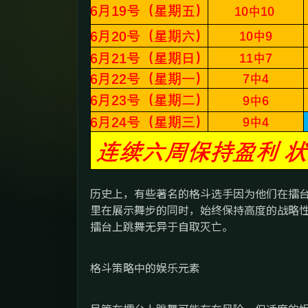
历史上，有些著名的格斗选手因为他们在擂台
里在展示舞步的同时，始终保持高度的战略
擂台上跳舞无异于自取灭亡。
格斗策略中的娱乐元素