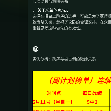
心理动机与策略失衡
，
关于米兰体育App
选择在擂台上跳舞的选手，可能是为了赢得
致策略失衡，忽视了攻防的合理安排。在众
重新思考这种做法的有效性。
😫
实例分析：跳舞与被击倒的微妙关系