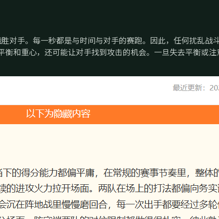
战胜对手。每一秒都是与时间与对手的赛跑。因此，任何扰乱战
平衡和重心，还可能让对手找到攻击的机会。一旦失去平衡或注