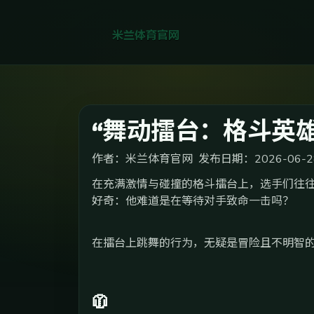
“舞动擂台：格斗英
作者：米兰体育官网 发布日期：2026-06-2
在充满激情与碰撞的格斗擂台上，选手们往
好奇：他难道是在等待对手致命一击吗？
在擂台上跳舞的行为，无疑是冒险且不明智
🧥