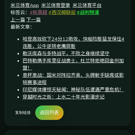
米兰体育App
米兰体育登录
米兰体育平台
标签云：
#轮英超
#西汉姆联迎
#战利物浦
上一篇
下一篇
最新文章：
哈登高效砍下24分12助攻，快船险胜猛龙保住4
连胜，公牛逆转老鹰获胜
勒沃库森与多特战平，不败之身继续坚守
巴特勒携手库里征战勇士，杜兰特拒绝回金州加
盟！
意杯激战：国米对阵拉齐奥，头牌射手缺席或影
响赛事进程
印尼媒体爆惊天秘闻：神秘队伍遭遇严重危机！
穿越时光之街：上水二十年光影漫步记
返回列表
复制链接