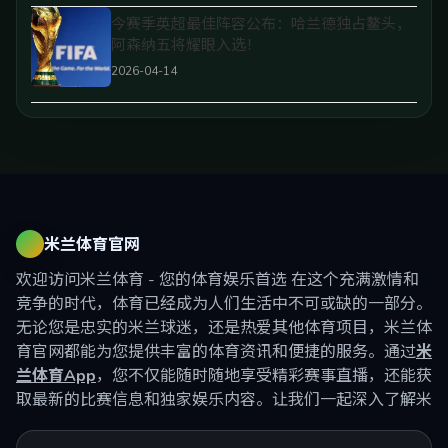
今赛季英超最佳阵容公布：哈兰德独占鳌头，
阿森纳五将耀眼入选！
2026-04-14
米兰体育官网
欢迎访问米兰体育 - 您的体育娱乐首选 在这个充满激情和
竞争的时代，体育已经成为人们生活中不可或缺的一部分。
无论您是忠实的米兰球迷，还是热爱其他体育项目，米兰体
育官网都能为您提供丰富的体育资讯和便捷的服务。通过
米
兰体育App
，您不仅能随时随地享受精彩赛事直播，还能获
取最新的比赛信息和独家娱乐内容。让我们一起深入了解米