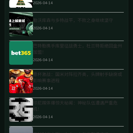
2026-04-14
勒沃库森与多特战平，不败之身继续坚守
2026-04-14
巴特勒携手库里征战勇士，杜兰特拒绝回金州
加盟！
2026-04-14
意杯激战：国米对阵拉齐奥，头牌射手缺席或
影响赛事进程
2026-04-14
印尼媒体爆惊天秘闻：神秘队伍遭遇严重危
机！
2026-04-14