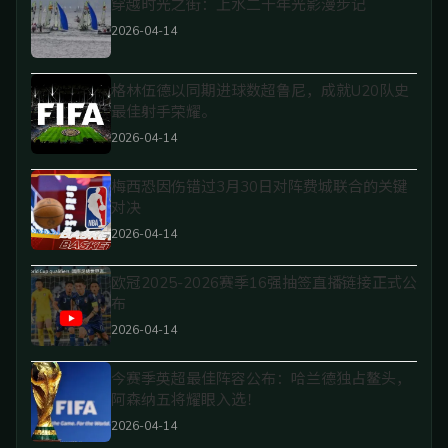
穿越时光之街：上水二十年光影漫步记
2026-04-14
格林伍德以同期进球数超鲁尼，成就U20队史
最佳射手荣耀。
2026-04-14
梅西恐因伤错过3月30日对阵费城联合的关键
对决
2026-04-14
欧冠2025-2026赛季16强抽签直播链接正式公
布
2026-04-14
今赛季英超最佳阵容公布：哈兰德独占鳌头，
阿森纳五将耀眼入选！
2026-04-14