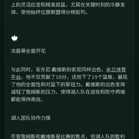
上的灵活应变和精准投篮，尤其在关键时刻的冷静发
挥，使他始终位居联盟得分榜前列。
🍁
浓眉哥全面开花
与此同时，安东尼·戴维斯的表现同样出色，
米兰体育
平台
。他不仅贡献了18分，还抢下了19个篮板，展现
了他的全面性和对篮下的掌控力。戴维斯的出色发挥
减轻了詹姆斯的压力，使得湖人队在进攻和防守两端
都能保持高效。
湖人团队协作力强
尽管詹姆斯和戴维斯是比赛的焦点，但湖人队的胜利