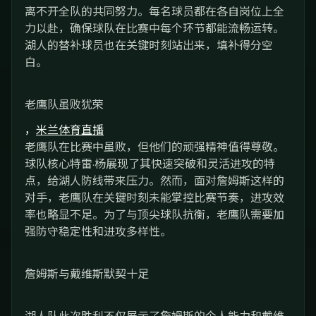
离不开全队的共同努力。每名球员都在各自岗位上全
力以赴，确保球队在比赛中每个环节都能流畅运转。
湖人的替补球员也在关键时刻站出来，填补得分空
白。
老鹰队虽败犹荣
，
米兰体育直播
老鹰队在比赛中虽败，但他们的顽强精神值得尊敬。
球队核心特雷·杨展现了其快速突破和灵活进攻的特
点，给湖人防线带来压力。然而，面对詹姆斯这样的
对手，老鹰队在关键时刻未能掌控比赛节奏，进攻效
率也略显不足。为了与顶尖球队抗衡，老鹰队需要加
强防守稳定性和进攻多样性。
詹姆斯与戴维斯默契十足