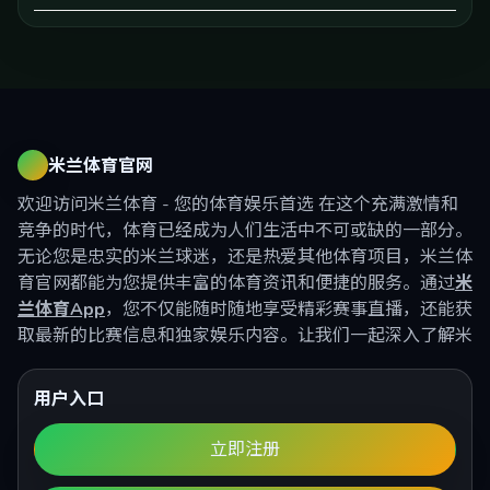
米兰体育官网
欢迎访问米兰体育 - 您的体育娱乐首选 在这个充满激情和
竞争的时代，体育已经成为人们生活中不可或缺的一部分。
无论您是忠实的米兰球迷，还是热爱其他体育项目，米兰体
育官网都能为您提供丰富的体育资讯和便捷的服务。通过
米
兰体育App
，您不仅能随时随地享受精彩赛事直播，还能获
取最新的比赛信息和独家娱乐内容。让我们一起深入了解米
用户入口
立即注册