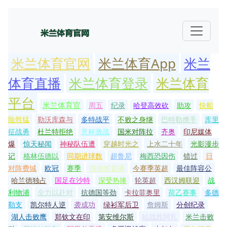
米兰体育官网
米兰体育App
米兰
体育直播
米兰体育登录
米兰体育
平台
米兰体育官
周五
纪录
哈登高效砍
助攻
快船
险胜猛
勒沃库森与
多特战平
不败之身继
巴特勒携手
库里
征战勇
杜兰特拒绝
意杯激战
国米对阵拉
齐奥
印尼媒体
爆
惊天秘闻
神秘队伍遭
穿越时光之
上水二十年
光影漫步
记
格林伍德以
同期进球数
超鲁尼
梅西恐因伤
错过
日
对阵费城
欧冠
赛季
强抽签直播
今赛季英超
最佳阵容公
哈兰德独占
国足在沙特
深受热捧
轮英超
西汉姆联迎
战
利物浦
全力以赴对
抗德国等劲
卡拉菲奥里
荷乙赛事
多德
勒支
凯尔特人逆
袭成功
绿衫军后卫
詹姆斯
分创纪录
湖人击败鹰
郑钦文在印
第安维尔斯
站战胜阿扎
米兰击败